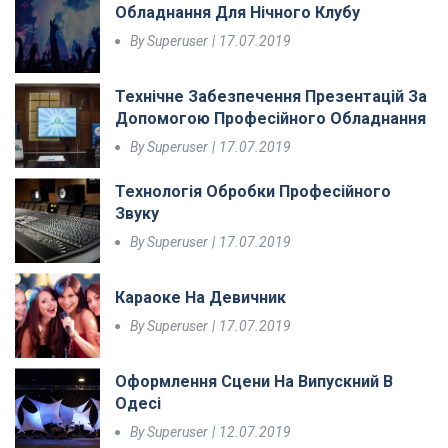
Обладнання Для Нічного Клубу
By
Superuser
17.07.2019
Технічне Забезпечення Презентацій За
Допомогою Професійного Обладнання
By
Superuser
17.07.2019
Технологія Обробки Професійного
Звуку
By
Superuser
17.07.2019
Караоке На Девичник
By
Superuser
17.07.2019
Оформлення Сцени На Випускний В
Одесі
By
Superuser
12.07.2019