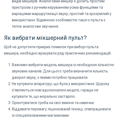
видів мікшерів. Аналоговий мікшер є досить простим
пристроєм з ручним керуванням усіма функціями та
варіаціями маршрутизації звуку, простий та зрозумілий у
використанні. Відмінною особливістю такого пульта є
тепле аналогове звучання.
Як вибрати мікшерний пульт?
Щоб не допустити прикрих помилок при виборі пульта
мікшера, необхідно врахувати ряд практичних рекомендацій.
Важливо вибрати модель мікшера із необхідною кількістю
звукових каналів. Для цього треба визначити кількість
джерел звуку, з якими потрібно працювати.
Не купувати апаратуру, що була у використанні. Щороку
з’являються нові вдосконалені моделі, і краще не
купувати те, що морально застаріло.
Орієнтуватися треба на свої вміння та навички.
Віддавати перевагу ліцензованій техніці, співпрацювати
зі спеціалізованими магазинами.