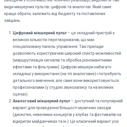
Виходячи з особливостей технічної реалізації, виділяють такі
види мікшерних пультів: цифрові та аналогові. Який саме
краще обрати, залежить від бюджету та поставлених
завдань.
Цифровий мікшерний пульт
– це складний пристрій з
великою кількістю перетворювачів, що має
спеціалізовану панель управління. Такі прилади
дозволяють користувачеві широкий спектр можливостей
(маршрутизація сигналів та обробка різноманітними
ефектами та фільтрами). Цифрові мікшери набагато
складніші у використанні (на тлі аналогових) і потребують
детального вивчення, але саме вони використовуються
професіоналами (у студіях звукозапису та на великих
сценах).
Аналоговий мікшерний пульт
– доступний та популярний
варіант для проведення більшості музичних заходів
(дискотек, невеликих концертів у клубах та фестивалів на
відкритих майданчиках та ін.). Це класичний варіант усіх