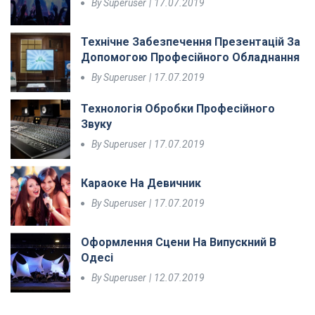
By
Superuser
17.07.2019
Технічне Забезпечення Презентацій За
Допомогою Професійного Обладнання
By
Superuser
17.07.2019
Технологія Обробки Професійного
Звуку
By
Superuser
17.07.2019
Караоке На Девичник
By
Superuser
17.07.2019
Оформлення Сцени На Випускний В
Одесі
By
Superuser
12.07.2019