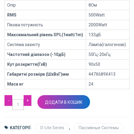
Опір
8Ом
RMS
500Watt
Пікова потужність
2000Watt
Максимальний рівень SPL
(1
watt
/1
m
)
133дБ
Система захисту
Лампа(галогенові)
Частотний діапазон (-10дБ)
50Гц-20кГц
Кут розкриття(ГхВ)
90х50
Габаритні розміри (ШхВхГ)мм
447Х689Х413
Маса кг
24
DYNACORD
ДОДАТИ В КОШИК
D15-
3
кількість
КАТЕГОРІЇ:
D-Lite Series
,
Пассивные Системы