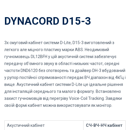
DYNACORD D15-3
3х смуговий кабінет системи D-Lite, D15-3 виготовлений з
легкого але міцного пластику марки ABS. Неодимовий
гучномовець DL12BFH у цій акустичній системі забезпечує
передачу об’ємного звуку в області низьких частот, середні
частоти DND6120 без спотворень та драйвер DH-3 вбудований
у рупор постійної спрямованості передає ВЧ діапазон від 4kГц і
вище. Акустичний кабінет системи D-Lite це ідеальне рішення
для інсталяцій середнього та малого формату. Встановлено
захист гучномовців від перегріву Voice-Coil Tracking. Завдяки
своїй формі кабінет можна використовувати як монітор.
Акустичний кабінет
СЧ-ВЧ-НЧ кабінет