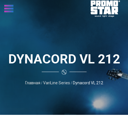
DYNACORD VL 212
Главная
VariLine Series
Dynacord VL 212