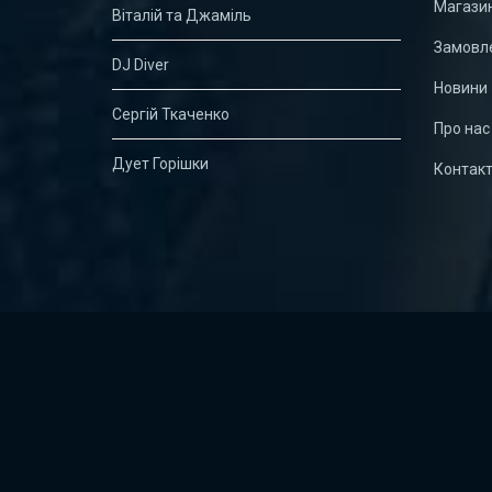
Магази
Віталій та Джаміль
Замовле
DJ Diver
Новини
Сергій Ткаченко
Про нас
Дует Горішки
Контак