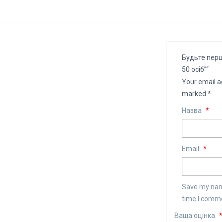
Будьте перш
50 осіб”“
Your email a
marked
*
Назва
*
Email
*
Save my name
time I comm
Ваша оцінка