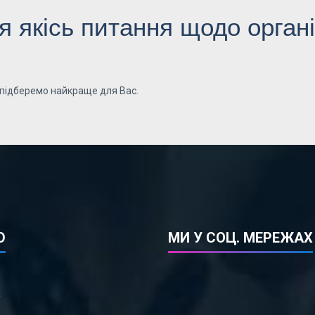
 якісь питання щодо органі
 підберемо найкраще для Вас.
Ю
МИ У СОЦ. МЕРЕЖАХ
а