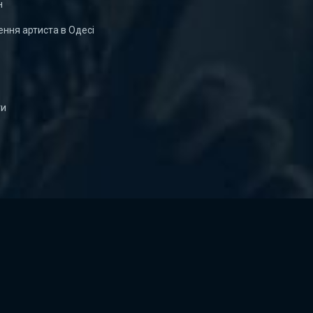
н
ння артиста в Одесі
ти