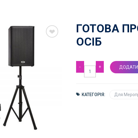
ГОТОВА ПР
ОСІБ
Готова
ДОДАТИ
пропозиція
до
50
осіб
КАТЕГОРІЯ:
Для Мероп
кількість