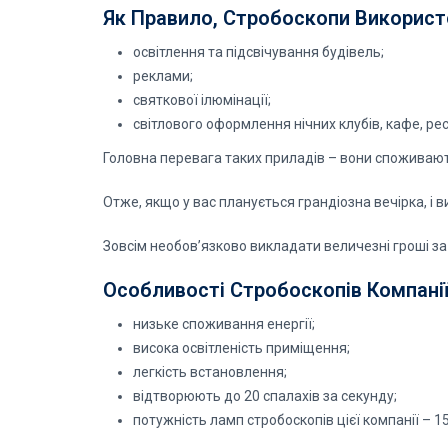
Як Правило, Стробоскопи Використ
освітлення та підсвічування будівель;
реклами;
святкової ілюмінації;
світлового оформлення нічних клубів, кафе, ре
Головна перевага таких приладів – вони споживают
Отже, якщо у вас планується грандіозна вечірка, і в
Зовсім необов’язково викладати величезні гроші за 
Особливості Стробоскопів Компанії
низьке споживання енергії;
висока освітленість приміщення;
легкість встановлення;
відтворюють до 20 спалахів за секунду;
потужність ламп стробоскопів цієї компанії – 1