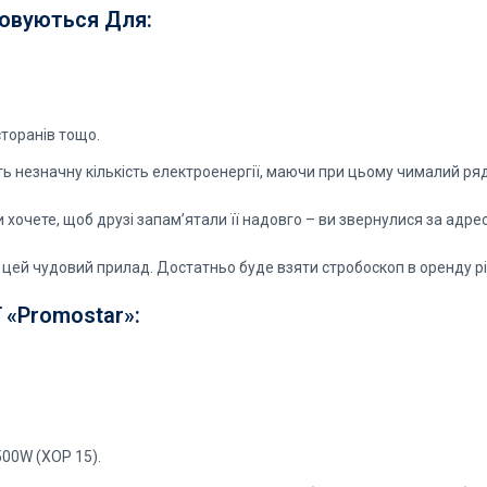
овуються Для:
сторанів тощо.
ь незначну кількість електроенергії, маючи при цьому чималий ря
и хочете, щоб друзі запам’ятали її надовго – ви звернулися за адре
цей чудовий прилад. Достатньо буде взяти стробоскоп в оренду рівн
 «Promostar»:
500W (ХОР 15).