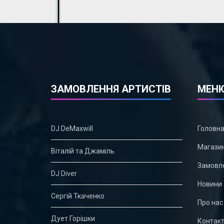
ЗАМОВЛЕННЯ АРТИСТІВ
МЕН
DJ DeMaxwill
Головн
Магази
Віталій та Джаміль
Замовле
DJ Diver
Новини
Сергій Ткаченко
Про нас
Дует Горішки
Контак