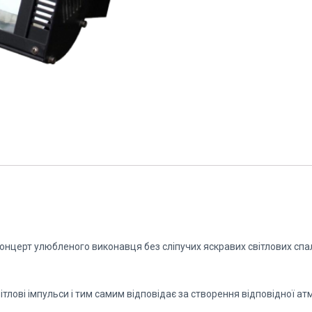
концерт улюбленого виконавця без сліпучих яскравих світлових сп
тлові імпульси і тим самим відповідає за створення відповідної а