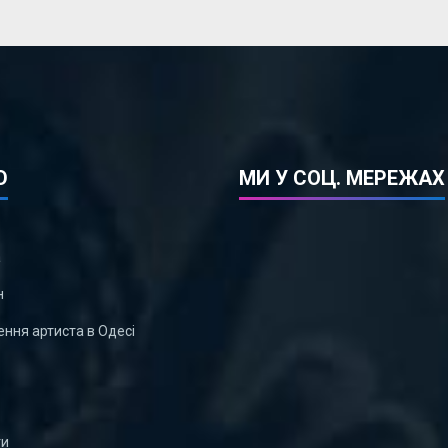
Ю
МИ У СОЦ. МЕРЕЖАХ
а
н
ння артиста в Одесі
ти