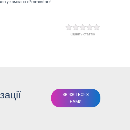
оп у компанії «Promostar»!
Оцініть статтю
зації
ЗВ'ЯЖІТЬСЯ З
НАМИ