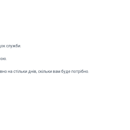
док служби.
сою.
о на стільки днів, скільки вам буде потрібно.