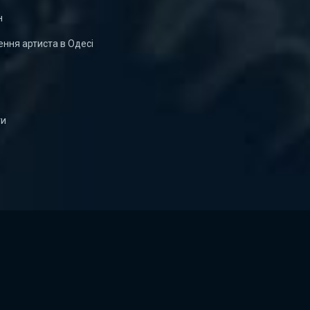
н
ння артиста в Одесі
ти