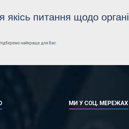
 якісь питання щодо органі
 підберемо найкраще для Вас.
Ю
МИ У СОЦ. МЕРЕЖАХ
а