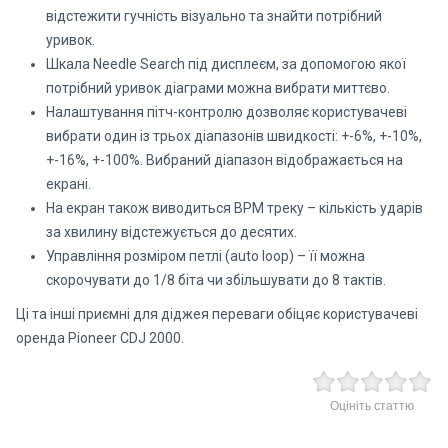
відстежити гучність візуально та знайти потрібний
уривок.
Шкала Needle Search під дисплеєм, за допомогою якої
потрібний уривок діаграми можна вибрати миттєво.
Налаштування пітч-контролю дозволяє користувачеві
вибрати один із трьох діапазонів швидкості: +-6%, +-10%,
+-16%, +-100%. Вибраний діапазон відображається на
екрані.
На екран також виводиться BPM треку – кількість ударів
за хвилину відстежується до десятих.
Управління розміром петлі (auto loop) – її можна
скорочувати до 1/8 біта чи збільшувати до 8 тактів.
Ці та інші приємні для діджея переваги обіцяє користувачеві
оренда Pioneer CDJ 2000.
Оцініть статтю