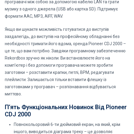
програвачі між собою за допомогою кабелю LAN та грати
музику з одного джерела (USB або картка SD). Підтримує
формати AAC, MP3, AIFF, WAV.
Якщо ви шукаєте можливість готуватися до виступів
заздалегідь, до виступів на професійному обладнанні без
необхідності тримати його вдома, оренда Pioneer CDJ 2000 –
це те, що вам потрібно. Завдяки програмному забезпеченню
Rekordbox зручно як ніколи. Ви встановлюєте його на
комп’ютер і без допомоги програвача можете зробити
заготовки – розставити крапки, петлі, BPM, редагувати
плейлисти. Залишається тільки вставити флешку із
заготовками у програвач – розпізнавання відбувається
миттєво.
П’ять Функціональних Новинок Від Pioneer
CDJ 2000
Повнокольоровий 6-ти дюймовий екран, на який, крім
іншого, виводиться діаграма треку – це дозволяє