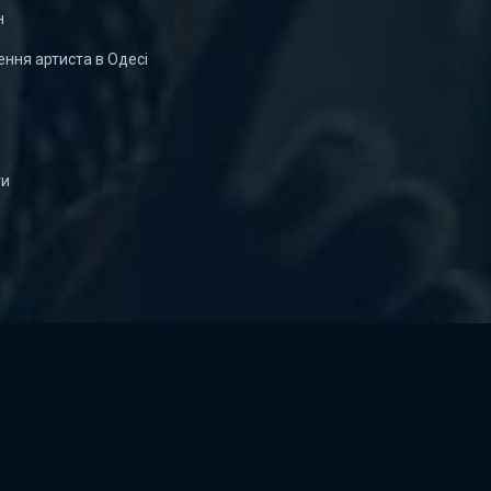
н
ння артиста в Одесі
ти