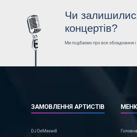
Чи залишилися
концертів?
Ми подбаємо про все обладнання і
ЗАМОВЛЕННЯ АРТИСТІВ
МЕН
DJ DeMaxwill
Головн