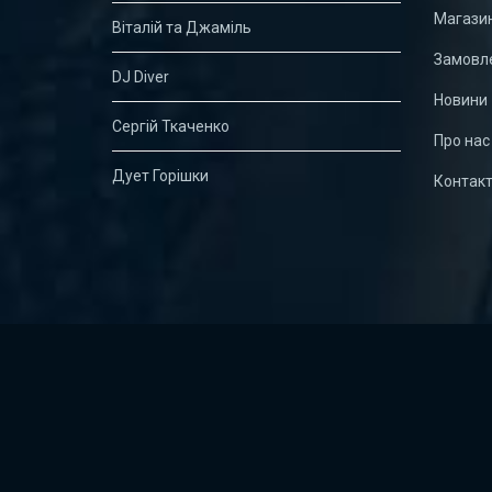
Магази
Віталій та Джаміль
Замовле
DJ Diver
Новини
Сергій Ткаченко
Про нас
Дует Горішки
Контак