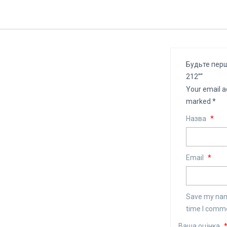
Будьте перши
212”“
Your email a
marked
*
Назва
*
Email
*
Save my name
time I comm
Ваша оцінка