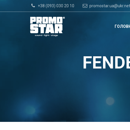
+38 (093) 030 20 10
promostar.ua@ukr.ne
ГОЛОВ
FENDE