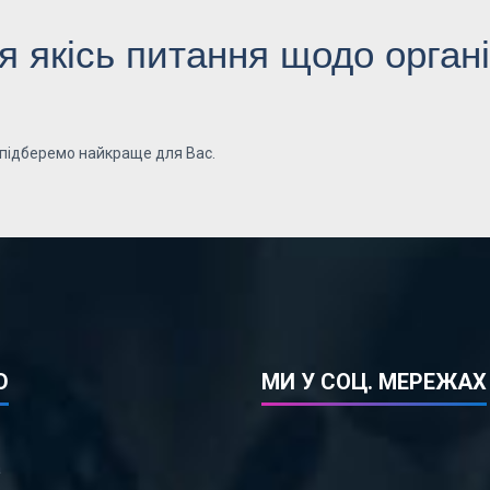
 якісь питання щодо органі
 підберемо найкраще для Вас.
Ю
МИ У СОЦ. МЕРЕЖАХ
а