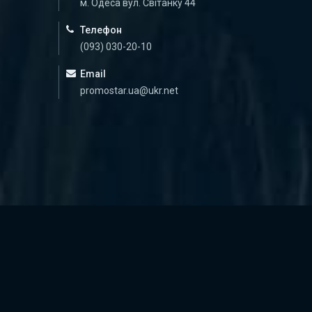
м. Одеса вул. Світанку 44
Телефон
(093) 030-20-10
Email
promostar.ua@ukr.net