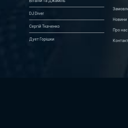
Віталій та Джаміль
Замовле
DJ Diver
Новини
Сергій Ткаченко
Про нас
Дует Горішки
Контак