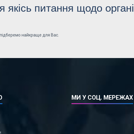
 якісь питання щодо органі
 підберемо найкраще для Вас.
Ю
МИ У СОЦ. МЕРЕЖАХ
а
н