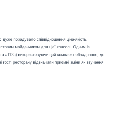
 дуже порадувало співвідношення ціна-якість.
естовим майданчиком для цієї консолі. Одним із
5a та a112a) використовуючи цей комплект обладнання, де
 гості ресторану відзначили приємні зміни як звучання.