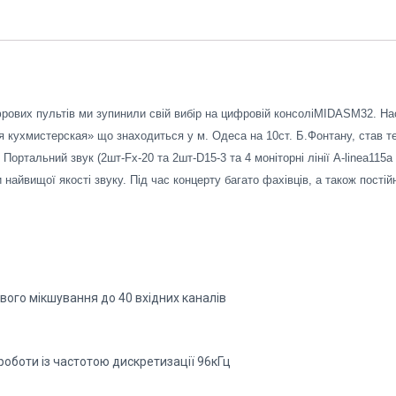
рових пультів ми зупинили свій вибір на цифровій консоліMIDASM32. Нас
я кухмистерская»
що знаходиться у м. Одеса на 10ст. Б.Фонтану, став т
 Портальний звук (2шт-Fx-20 та 2шт-D15-3 та 4 моніторні лінії A-linea11
вищої якості звуку. Під час концерту багато фахівців, а також постійні
ого мікшування до 40 вхідних каналів
роботи із частотою дискретизації 96кГц