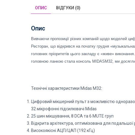
ОПИС
ВІДГУКИ (0)
Опис
Вивчаючи пропозиції різних компаній щодо моделей циф
Ресторан, що відкрився на початку грудня
«музыкальна
головних пріоритетів цього закладу є «живе» виконання.
головною ланкою стала консоль MIDASM32, ми досягли най
Технічні характеристики Midas M32:
Цифровий мікшерний пульт з можливістю одноразов
32 мікрофонні підсилювачі Midas
25 шин мікшування, 8 DCA та 6 MUTE груп
Відкрита архітектура, оптимізована для подальшої 
Високоякісні АЦП/ЦАП (192 кГц)