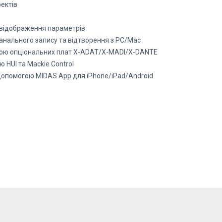
ектів
 відображення параметрів
канального запису та відтворення з PC/Mac
гою опціональних плат X-ADAT/X-MADI/X-DANTE
 HUI та Mackie Control
допомогою MIDAS App для iPhone/iPad/Android