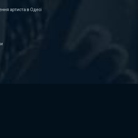
ння артиста в Одесі
ти