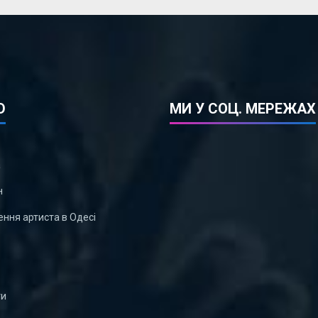
Ю
МИ У СОЦ. МЕРЕЖАХ
а
н
ння артиста в Одесі
ти