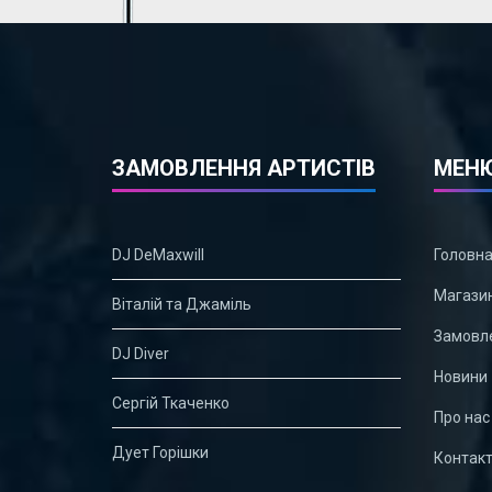
ЗАМОВЛЕННЯ АРТИСТІВ
МЕН
DJ DeMaxwill
Головн
Магази
Віталій та Джаміль
Замовле
DJ Diver
Новини
Сергій Ткаченко
Про нас
Дует Горішки
Контак